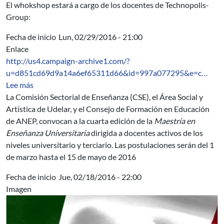
El whokshop estará a cargo de los docentes de Technopolis-
Group:
Fecha de inicio
Lun, 02/29/2016 - 21:00
Enlace
http://us4.campaign-archive1.com/?
u=d851cd69d9a14a6ef65311d66&id=997a077295&e=c…
sobre Maestría en Enseñanza Universitaria. Cuarta Edic
Lee más
La Comisión Sectorial de Enseñanza (CSE), el Área Social y
Artística de Udelar, y el Consejo de Formación en Educación
de ANEP, convocan a la cuarta edición de la
Maestría en
Enseñanza Universitaria
dirigida a docentes activos de los
niveles universitario y terciario. Las postulaciones serán del 1
de marzo hasta el 15 de mayo de 2016
Fecha de inicio
Jue, 02/18/2016 - 22:00
Imagen