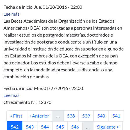
Fecha de inicio
Jue, 01/28/2016 - 22:00
sobre Becas de la OEA para estudios académicos de po
Lee más
Las Becas Académicas de la Organización de los Estados
Americanos (OEA) son otorgadas a personas interesadas en
realizar estudios de postgrado: maestrías, doctorados e
investigación de postgrado conducente a un título en una
universidad o institución de educación superior en alguno de
los Estados Miembros de la OEA, con excepción de su país
patrocinador. Los estudios deben llevarse a cabo a tiempo
completo, en la modalidad presencial, a distancia, o una
combinación de ambas
Fecha de inicio
Mié, 01/27/2016 - 22:00
sobre OPP-AUCI JESH - Joint Excellence in Science and
Lee más
Ofrecimiento N°: 12370
Primera página
Página anterior
Página
Página
Página
Página
« First
‹ Anterior
…
538
539
540
541
Página actual
Página
Página
Página
Página
Siguiente página
542
543
544
545
546
…
Siguiente >