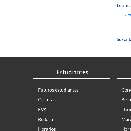
Lee má
Pri
« F
Suscrib
Estudiantes
Futuros estudiantes
Conv
Carreras
Beca
EVA
Llam
Bedelia
Marc
Horarios
Hora