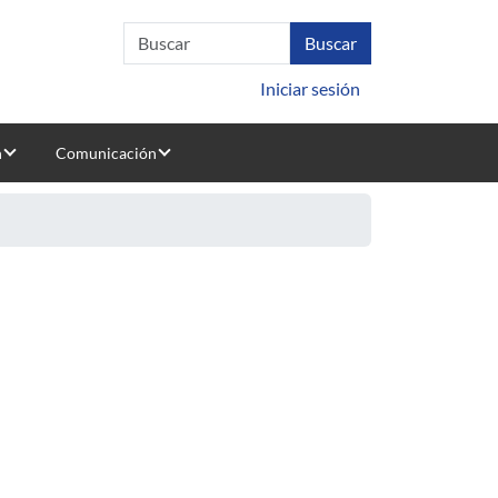
Iniciar sesión
n
Comunicación
t
Software Engineering in the Universidad de la República
cope of testing techniques: an independent replication
uate Software Engineering Programs and Related Curricula
amming courses: A case study in Universidad del Quindío
on of the PSP: An Empirical Cross Course Comparison
and Effort: Eliminating the Programming Learning Effect