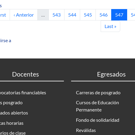
sobre Using GSwE2009 for the Creation and Evaluation of Master
s
mera página
Página anterior
Página
Página
Página
Página
Página ac
P
irst
‹ Anterior
…
543
544
545
546
547
5
Última página
Last »
irse a
Docentes
Egresados
ocatorias financiables
Carreras de posgrado
s posgrado
Cursos de Educación
Permanente
ados abiertos
Fondo de solidaridad
as horarias
Reválidas
rios de clase