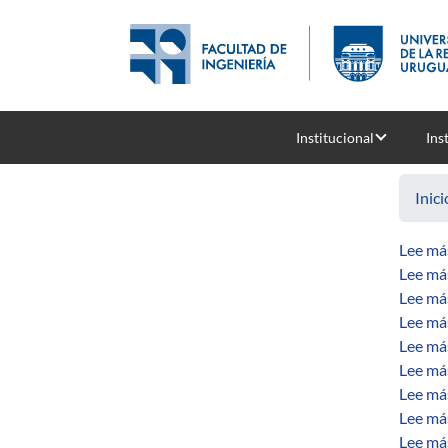
Pasar al contenido principal
Institucional
Ins
Inici
Lee má
Lee má
Lee má
Lee má
Lee má
Lee má
Lee má
Lee má
Lee má