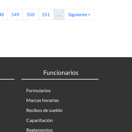
’s Degree in Software Engineering: Case Study Universidad de la
tual
ágina
Página
Página
Página
Siguiente página
48
549
550
551
…
Siguiente >
Funcionarios
Formularios
Marcas horarias
Recibos de sueldo
Capacitación
Reglamentos