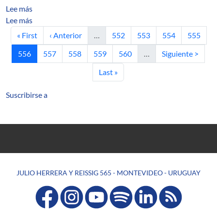
sobre A Probabilistic Cost-Efficient Approach for Mobi
Lee más
sobre A SAT-based Autonomous Strategy for Security 
Lee más
Primera página
Página anterior
Página
Página
Página
Página
« First
‹ Anterior
…
552
553
554
555
Página actual
Página
Página
Página
Página
Siguiente página
556
557
558
559
560
…
Siguiente >
Última página
Last »
Suscribirse a
JULIO HERRERA Y REISSIG 565 - MONTEVIDEO - URUGUAY