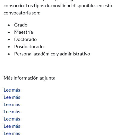
consorcio. Los tipos de movilidad disponibles en esta
convocatoria son:
Grado
Maestría
Doctorado
Posdoctorado
Personal académico y administrativo
Más información adjunta
sobre Anexo D - Modelo de Calidad de Datos para Exper
Lee más
sobre Towards Machine-assisted Formal Procedures for t
Lee más
sobre Towards Vulnerability Prevention in Autonomic 
Lee más
sobre Supporting Vulnerability Awareness in Autonom
Lee más
sobre Towards the Assessment of Distributed Vulnerab
Lee más
sobre Collaborative Remediation of Configuration Vuln
Lee más
sobre Improving Present Security through the Detection
Lee más