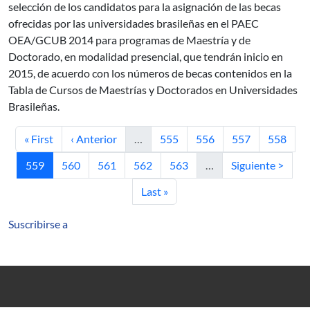
selección de los candidatos para la asignación de las becas
ofrecidas por las universidades brasileñas en el PAEC
OEA/GCUB 2014 para programas de Maestría y de
Doctorado, en modalidad presencial, que tendrán inicio en
2015, de acuerdo con los números de becas contenidos en la
Tabla de Cursos de Maestrías y Doctorados en Universidades
Brasileñas.
Primera página
Página anterior
Página
Página
Página
Página
« First
‹ Anterior
…
555
556
557
558
Página actual
Página
Página
Página
Página
Siguiente página
559
560
561
562
563
…
Siguiente >
Última página
Last »
Suscribirse a