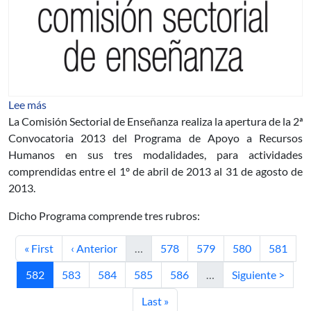
sobre Programa de Apoyo a Recursos Humanos. Segund
Lee más
La Comisión Sectorial de Enseñanza realiza la apertura de la 2ª
Convocatoria 2013 del Programa de Apoyo a Recursos
Humanos en sus tres modalidades, para actividades
comprendidas entre el 1º de abril de 2013 al 31 de agosto de
2013.
Dicho Programa comprende tres rubros:
Primera página
Página anterior
Página
Página
Página
Página
« First
‹ Anterior
…
578
579
580
581
Página actual
Página
Página
Página
Página
Siguiente página
582
583
584
585
586
…
Siguiente >
Última página
Last »