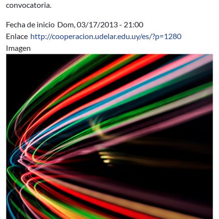
convocatoria.
Fecha de inicio
Dom, 03/17/2013 - 21:00
Enlace
http://cooperacion.udelar.edu.uy/es/?p=1280
Imagen