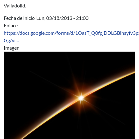
Valladolid.
Fecha de inicio
Lun, 03/18/2013 - 21:00
Enlace
https://docs.google.com/forms/d/1OasT_Q0fpjDDLGBihsyfv
Gg/vi…
Imagen