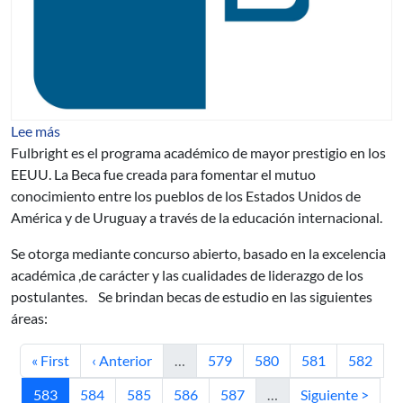
sobre Becas para Estudios de Posgrado en EE.UU. Fulbr
Lee más
Fulbright es el programa académico de mayor prestigio en los
EEUU. La Beca fue creada para fomentar el mutuo
conocimiento entre los pueblos de los Estados Unidos de
América y de Uruguay a través de la educación internacional.
Se otorga mediante concurso abierto, basado en la excelencia
académica ,de carácter y las cualidades de liderazgo de los
postulantes. Se brindan becas de estudio en las siguientes
áreas:
Primera página
Página anterior
Página
Página
Página
Página
« First
‹ Anterior
…
579
580
581
582
Página actual
Página
Página
Página
Página
Siguiente página
583
584
585
586
587
…
Siguiente >