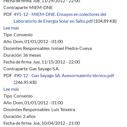
Fecha de firma
Jue, 11/29/2012 - 22:00
Contraparte
MIEM-DNE
PDF
491-12 - MIEM-DNE. Ensayos en colectores del
Laboratorio de Energia Solar en Salto.pdf
(104.89 KB)
sobre 491/12 - MIEM-DNE. Ensayos térmicos de eficiencia
Lee más
Tipo
Convenio
Año
Dom, 01/01/2012 - 01:00
Docentes Responsables
Ismael Piedra-Cueva
Duración
36 meses
Fecha de firma
Jue, 11/15/2012 - 22:00
Contraparte
Gas Sayago S.A.
PDF
490-12 - Gas Sayago SA. Asesormaiento técnico.pdf
(246.95 KB)
sobre 490/12 - Gas Sayago S.A. - Convenio de Asesoram
Lee más
Tipo
Convenio
Año
Dom, 01/01/2012 - 01:00
Docentes Responsables
Luis Teixeira
Duración
2 años
Fecha de firma
Jue, 10/04/2012 - 21:00