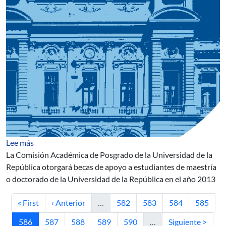
sobre Becas de Apoyo a Posgrados
Lee más
La Comisión Académica de Posgrado de la Universidad de la
República otorgará becas de apoyo a estudiantes de maestría
o doctorado de la Universidad de la República en el año 2013
Primera página
Página anterior
Página
Página
Página
Página
« First
‹ Anterior
…
582
583
584
585
Página actual
Página
Página
Página
Página
Siguiente página
586
587
588
589
590
…
Siguiente >