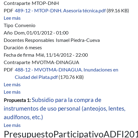
Contraparte
MTOP-DNH
PDF
489-12 - MTOP-DNH. Asesoría técnica.pdf
(89.16 KB)
sobre 489/12 - MTOP-DNH. Convenio Específico de Ase
Lee más
Tipo
Convenio
Año
Dom, 01/01/2012 - 01:00
Docentes Responsables
Ismael Piedra-Cueva
Duración
6 meses
Fecha de firma
Mié, 11/14/2012 - 22:00
Contraparte
MVOTMA-DINAGUA
PDF
488-12 - MVOTMA-DINAGUA. Inundaciones en
Ciudad del Plata.pdf
(170.76 KB)
sobre 488/12 - MVOTMA-DINAGUA. Estudio de inundac
Lee más
sobre Presupuesto Participativo ADFI 2012
Lee más
Subsidio para la compra de
Propuesta 1:
instrumentos de uso personal (anteojos, lentes,
audífonos, etc.)
sobre Presupuesto Participativo ADFI 2012
Lee más
PresupuestoParticipativoADFI20