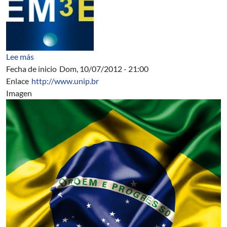
sobre EM3E Erasmus Mundus Master en Ingeniería de
Lee más
Fecha de inicio
Dom, 10/07/2012 - 21:00
Enlace
http://www.unip.br
Imagen