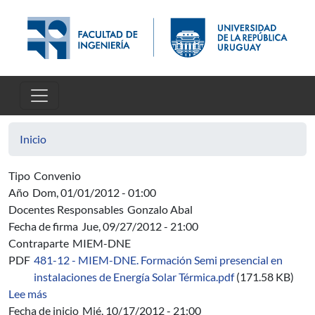
Pasar al contenido principal
Inicio
Tipo
Convenio
Año
Dom, 01/01/2012 - 01:00
Docentes Responsables
Gonzalo Abal
Fecha de firma
Jue, 09/27/2012 - 21:00
Contraparte
MIEM-DNE
PDF
481-12 - MIEM-DNE. Formación Semi presencial en
instalaciones de Energía Solar Térmica.pdf
(171.58 KB)
sobre 481-12 - MIEM-DNE. Formación Semi presencial en
Lee más
Fecha de inicio
Mié, 10/17/2012 - 21:00