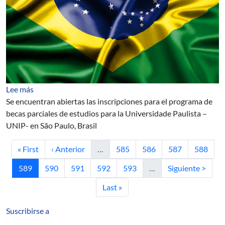
sobre Brazil: economic outlook, business and employme
Lee más
Se encuentran abiertas las inscripciones para el programa de
becas parciales de estudios para la Universidade Paulista –
UNIP- en São Paulo, Brasil
Primera página
Página anterior
Página
Página
Página
Página
« First
‹ Anterior
…
585
586
587
588
Página actual
Página
Página
Página
Página
Siguiente página
589
590
591
592
593
…
Siguiente >
Última página
Last »
Suscribirse a