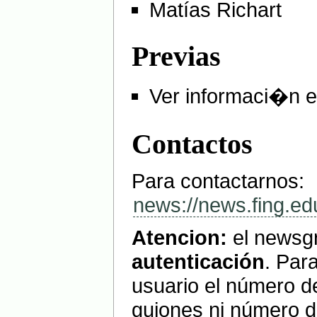
Matías Richart
Previas
Ver informaci�n e
Contactos
Para contactarnos:
news://news.fing.ed
Atencion:
el newsgr
autenticación
. Par
usuario el número de
guiones ni número de