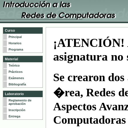
Curso
Principal
¡ATENCIÓN! A 
Horarios
Programa
asignatura no 
Material
Teórico
Prácticos
Se crearon dos 
Exámenes
Bibliografía
�rea, Redes d
Laboratorio
Reglamento de
Aspectos Avanz
aprobación
Inscripción
Computadoras 
Entrega