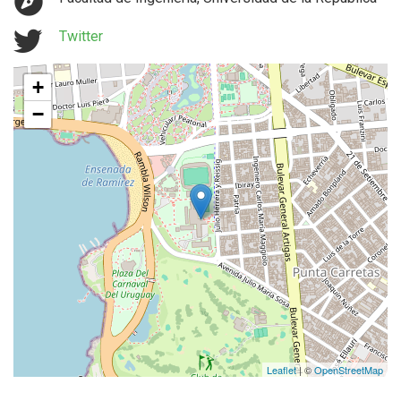
Twitter
+
−
Leaflet
| ©
OpenStreetMap