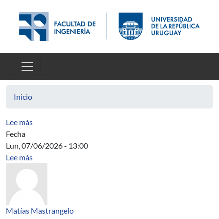
Pasar al contenido principal
Inicio
sobre Actions of solvable Baumslag-Solitar groups on 
Lee más
Fecha
Lun, 07/06/2026 - 13:00
sobre Acta Directiva
Lee más
Matías Mastrangelo