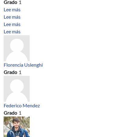
Grado
1
sobre Programación Imperativa
Lee más
sobre Ingeniería de bioprocesos
Lee más
sobre Analysis and computation of a nonlinear Kortewe
Lee más
sobre Stability analysis for a fully discrete spectral sc
Lee más
Florencia Uslenghi
Grado
1
Federico Mendez
Grado
1