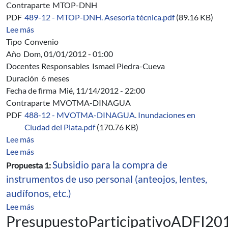
Contraparte
MTOP-DNH
PDF
489-12 - MTOP-DNH. Asesoría técnica.pdf
(89.16 KB)
sobre 489/12 - MTOP-DNH. Convenio Específico de Ase
Lee más
Tipo
Convenio
Año
Dom, 01/01/2012 - 01:00
Docentes Responsables
Ismael Piedra-Cueva
Duración
6 meses
Fecha de firma
Mié, 11/14/2012 - 22:00
Contraparte
MVOTMA-DINAGUA
PDF
488-12 - MVOTMA-DINAGUA. Inundaciones en
Ciudad del Plata.pdf
(170.76 KB)
sobre 488/12 - MVOTMA-DINAGUA. Estudio de inundac
Lee más
sobre Presupuesto Participativo ADFI 2012
Lee más
Subsidio para la compra de
Propuesta 1:
instrumentos de uso personal (anteojos, lentes,
audífonos, etc.)
sobre Presupuesto Participativo ADFI 2012
Lee más
PresupuestoParticipativoADFI20