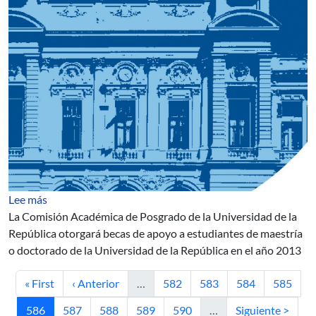
sobre Becas de Apoyo a Posgrados
Lee más
La Comisión Académica de Posgrado de la Universidad de la
República otorgará becas de apoyo a estudiantes de maestría
o doctorado de la Universidad de la República en el año 2013
Primera página
Página anterior
Página
Página
Página
Página
« First
‹ Anterior
…
582
583
584
585
Página actual
Página
Página
Página
Página
Siguiente página
586
587
588
589
590
…
Siguiente >