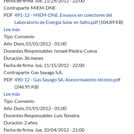
Fecha de firma
Jue, 11/29/2012 - 22:00
Contraparte
MIEM-DNE
PDF
491-12 - MIEM-DNE. Ensayos en colectores del
Laboratorio de Energia Solar en Salto.pdf
(104.89 KB)
sobre 491/12 - MIEM-DNE. Ensayos térmicos de eficiencia
Lee más
Tipo
Convenio
Año
Dom, 01/01/2012 - 01:00
Docentes Responsables
Ismael Piedra-Cueva
Duración
36 meses
Fecha de firma
Jue, 11/15/2012 - 22:00
Contraparte
Gas Sayago S.A.
PDF
490-12 - Gas Sayago SA. Asesormaiento técnico.pdf
(246.95 KB)
sobre 490/12 - Gas Sayago S.A. - Convenio de Asesoram
Lee más
Tipo
Convenio
Año
Dom, 01/01/2012 - 01:00
Docentes Responsables
Luis Teixeira
Duración
2 años
Fecha de firma
Jue, 10/04/2012 - 21:00