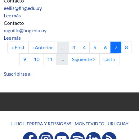
Contacto
eellis@fing.edu.uy
sobre Comisión Imagen
Lee más
Contacto
mguille@fing.edu.uy
sobre Comisión Informática
Lee más
Primera página
Página anterior
Página
Página
Página
Página
Página actu
Págin
« First
‹ Anterior
…
3
4
5
6
7
8
Página
Página
Página
Siguiente página
Última página
9
10
11
…
Siguiente >
Last »
Suscribirse a
JULIO HERRERA Y REISSIG 565 - MONTEVIDEO - URUGUAY