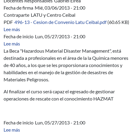
Docentes Responsables
Gabriel Eirea
Fecha de firma
Mié, 03/06/2013 - 21:00
Contraparte
LATU y Centro Ceibal
PDF
496-13 - Cesion de Convenio Latu Ceibal.pdf
(60.65 KB)
sobre 496/13 - Cesion del Convenio Específico LATU y 
Lee más
Fecha de inicio
Lun, 05/27/2013 - 21:00
sobre Hazardous Material Disaster Management
Lee más
La Beca "Hazardous Material Disaster Management", está
destinada a profesionales en el área de la la Química menores
de 40 años, a los que se les proporsionara conocimientos y
habilidades en el manejo de la gestión de desastres de
Materiales Peligrosos.
Al finalizar el curso será capaz el egresado de gestionar
operaciones de rescate con el conocimiento
HAZMAT
Fecha de inicio
Lun, 05/27/2013 - 21:00
sobre “Ciencia y Tecnología. ICT en la educación”
Lee más