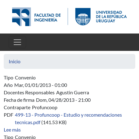
Pasar al contenido principal
Inicio
Tipo
Convenio
Año
Mar, 01/01/2013 - 01:00
Docentes Responsables
Agustin Guerra
Fecha de firma
Dom, 04/28/2013 - 21:00
Contraparte
Profuncoop
PDF
499-13 - Profuncoop - Estudio y recomendaciones
tecnicas.pdf
(141.53 KB)
sobre 499/13 - Profuncoop - Estudio y recomendación té
Lee más
Tipo
Convenio