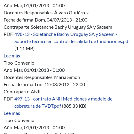
Año
Mar, 01/01/2013 - 01:00
Docentes Responsables
Álvaro Gutiérrez
Fecha de firma
Dom, 04/07/2013 - 21:00
Contraparte
Soletanche Bachy Uruguay SA y Saceem
PDF
498-13 - Soletanche Bachy Uruguay SA y Saceem -
Soporte técnico en control de calidad de fundaciones.pdf
(1.11 MB)
sobre 498/13 - Soletanche Bachy Uruguay SA y Saceem -
Lee más
Tipo
Convenio
Año
Mar, 01/01/2013 - 01:00
Docentes Responsables
María Simón
Fecha de firma
Lun, 12/03/2012 - 22:00
Contraparte
ANII
PDF
497-13 - contrato ANII Mediciones y modelo de
cobretura de TVDT.pdf
(885.33 KB)
sobre 497/13 - ANII - Mediciones y modelo de cobretura 
Lee más
Tipo
Convenio
Año
Mar, 01/01/2013 - 01:00