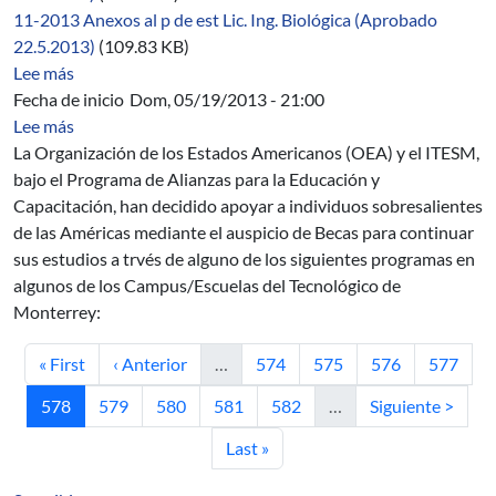
11-2013 Anexos al p de est Lic. Ing. Biológica (Aprobado
22.5.2013)
(109.83 KB)
sobre 09/2012-2014
Lee más
Fecha de inicio
Dom, 05/19/2013 - 21:00
sobre Beca: Instituto Tecnológico y de Estudios Super
Lee más
La Organización de los Estados Americanos (OEA) y el ITESM,
bajo el Programa de Alianzas para la Educación y
Capacitación, han decidido apoyar a individuos sobresalientes
de las Américas mediante el auspicio de Becas para continuar
sus estudios a trvés de alguno de los siguientes programas en
algunos de los Campus/Escuelas del Tecnológico de
Monterrey:
Primera página
Página anterior
Página
Página
Página
Página
« First
‹ Anterior
…
574
575
576
577
Página actual
Página
Página
Página
Página
Siguiente página
578
579
580
581
582
…
Siguiente >
Última página
Last »