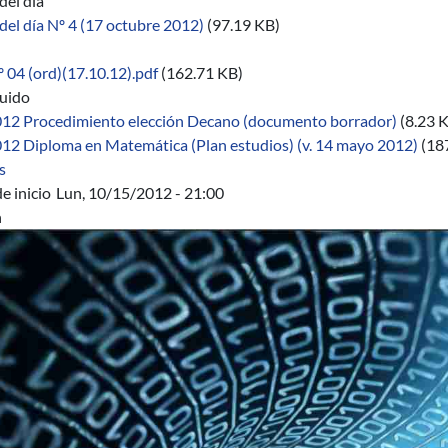
del día
del día Nº 4 (17 octubre 2012)
(97.19 KB)
 04 (ord)(17.10.12).pdf
(162.71 KB)
buido
12 Procedimiento elección Decano (documento borrador)
(8.23 
12 Diploma en Matemática (Plan estudios) (v. 14 mayo 2012)
(18
sobre 04/2012-2014
s
e inicio
Lun, 10/15/2012 - 21:00
n