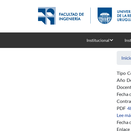
Pasar al contenido principal
Institucional
Ins
Inici
Tipo
C
Año
D
Docent
Fecha 
Contra
PDF
4
Lee má
Fecha d
Enlace