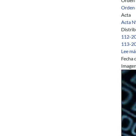
Orden 
Orden 
Acta
Acta Nº
Distri
112-20
113-20
Lee má
Fecha d
Image