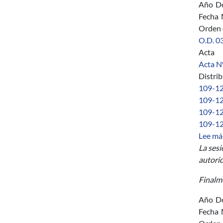
Año
D
Fecha
Orden 
O.D. 03
Acta
Acta Nº
Distri
109-12 
109-12 
109-12 
109-12
Lee má
La sesi
autorid
Finalme
Año
D
Fecha