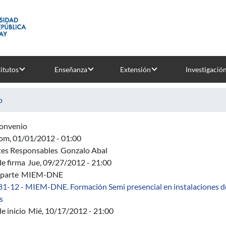
titutos
Enseñanza
Extensión
Investigació
o
onvenio
om, 01/01/2012 - 01:00
es Responsables
Gonzalo Abal
de firma
Jue, 09/27/2012 - 21:00
parte
MIEM-DNE
81-12 - MIEM-DNE. Formación Semi presencial en instalaciones de
sobre 481-12 - MIEM-DNE. Formación Semi presencial en instala
s
e inicio
Mié, 10/17/2012 - 21:00