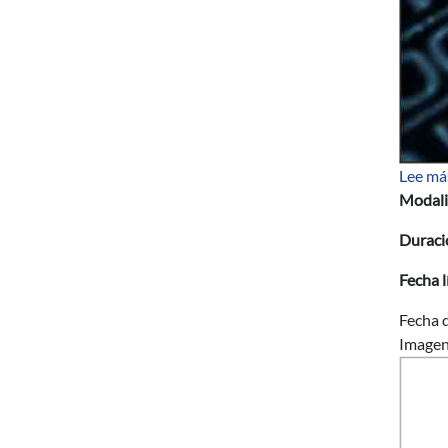
Lee má
Modali
Duraci
Fecha l
Fecha d
Image