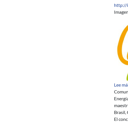
http://
Image
Lee má
Comuni
Energía
maestr
Brasil,
El conc