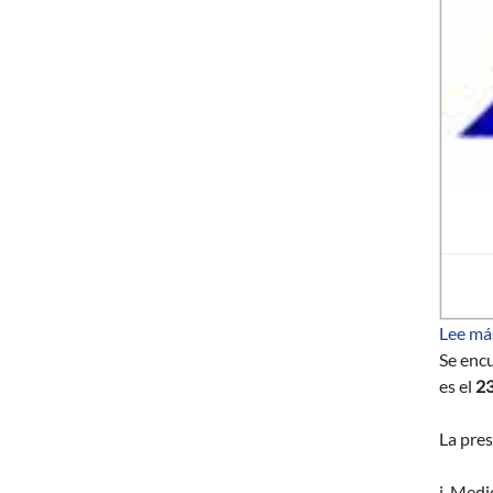
Lee má
Se encu
es el
23
La pres
i. Medi