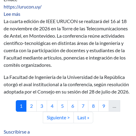
https://urucon.uy/
sobre URUCON 2026
Lee más
La cuarta edición de IEEE URUCON se realizará del 16 al 18
de noviembre de 2026 en la Torre de las Telecomunicaciones
de Antel, en Montevideo. La conferencia reúne actividades
científico-tecnológicas en distintas áreas de la ingeniería y
cuenta con la participación de docentes y estudiantes de la
Facultad mediante artículos, ponencias e integración de los
comités organizadores.
La Facultad de Ingeniería de la Universidad de la República
otorgó el aval institucional a la conferencia, según resolución
adoptada por el Consejo en su sesión del 28 de julio de 2026.
Página actual
Página
Página
Página
Página
Página
Página
Página
Página
1
2
3
4
5
6
7
8
9
…
Siguiente página
Última página
Siguiente >
Last »
Suscribirse a