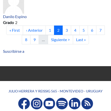
Danilo Espino
Grado
2
Primera página
Página anterior
Página
Página actual
Página
Página
Página
Página
Página
« First
‹ Anterior
1
2
3
4
5
6
7
Página
Página
Siguiente página
Última página
8
9
…
Siguiente >
Last »
Suscribirse a
JULIO HERRERA Y REISSIG 565 - MONTEVIDEO - URUGUAY