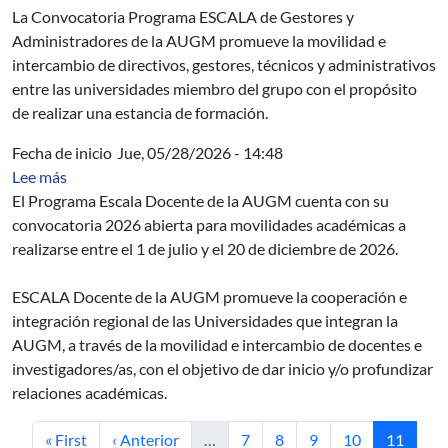
La Convocatoria Programa ESCALA de Gestores y
Administradores de la AUGM promueve la movilidad e
intercambio de directivos, gestores, técnicos y administrativos
entre las universidades miembro del grupo con el propósito
de realizar una estancia de formación.
Fecha de inicio
Jue, 05/28/2026 - 14:48
sobre Programa Escala Docente de la AUGM - Convocat
Lee más
El Programa Escala Docente de la AUGM cuenta con su
convocatoria 2026 abierta para movilidades académicas a
realizarse entre el 1 de julio y el 20 de diciembre de 2026.
ESCALA Docente de la AUGM promueve la cooperación e
integración regional de las Universidades que integran la
AUGM, a través de la movilidad e intercambio de docentes e
investigadores/as, con el objetivo de dar inicio y/o profundizar
relaciones académicas.
Primera página
Página anterior
Página
Página
Página
Página
Página a
« First
‹ Anterior
…
7
8
9
10
11