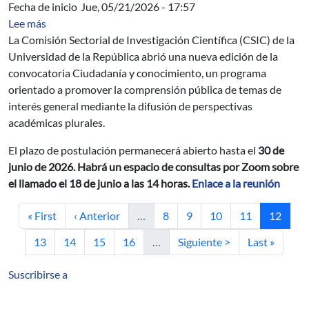
Fecha de inicio
Jue, 05/21/2026 - 17:57
sobre Convocatoria Ciudadanía y conocimiento de la C
Lee más
La Comisión Sectorial de Investigación Científica (CSIC) de la
Universidad de la República abrió una nueva edición de la
convocatoria Ciudadanía y conocimiento, un programa
orientado a promover la comprensión pública de temas de
interés general mediante la difusión de perspectivas
académicas plurales.
El plazo de postulación permanecerá abierto hasta el
30 de
junio de 2026. Habrá un espacio de consultas por Zoom sobre
el llamado el 18 de junio a las 14 horas.
Enlace a la reunión
Primera página
Página anterior
Página
Página
Página
Página
Página a
« First
‹ Anterior
…
8
9
10
11
12
Página
Página
Página
Página
Siguiente página
Última págin
13
14
15
16
…
Siguiente >
Last »
Suscribirse a