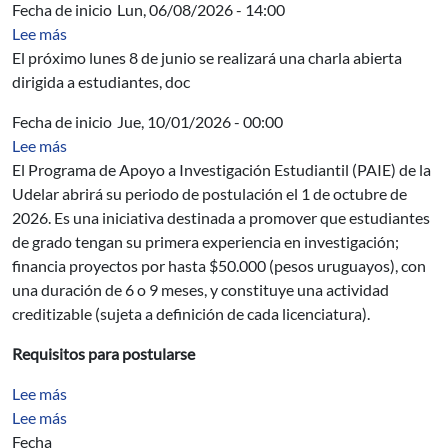
Fecha de inicio
Lun, 06/08/2026 - 14:00
sobre Charla abierta sobre la investigación aeroespacial 
Lee más
El próximo lunes 8 de junio se realizará una charla abierta
dirigida a estudiantes, doc
Fecha de inicio
Jue, 10/01/2026 - 00:00
sobre Programa de Apoyo a Investigación Estudiantil (P
Lee más
El Programa de Apoyo a Investigación Estudiantil (PAIE) de la
Udelar abrirá su periodo de postulación el 1 de octubre de
2026. Es una iniciativa destinada a promover que estudiantes
de grado tengan su primera experiencia en investigación;
financia proyectos por hasta $50.000 (pesos uruguayos), con
una duración de 6 o 9 meses, y constituye una actividad
creditizable (sujeta a definición de cada licenciatura).
Requisitos para postularse
sobre Diseño y cálculo de hormigón reforzado con fibra
Lee más
sobre Hormigón reforzado con fibras II (HRFII)
Lee más
Fecha