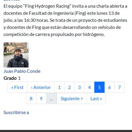
El equipo “Fing Hydrogen Racing” invita a una charla abierta a
docentes de Facultad de Ingeniería (Fing) este lunes 13 de
julio, a las 16:30 horas. Se trata de un proyecto de estudiantes
y docentes de Fing que están desarrollando un vehículo de
competición de carrera propulsado por hidrógeno.
Juan Pablo Conde
Grado
1
Primera página
Página anterior
Página
Página
Página
Página
Página actual
Página
Página
« First
‹ Anterior
1
2
3
4
5
6
7
Página
Página
Siguiente página
Última página
8
9
…
Siguiente >
Last »
Suscribirse a