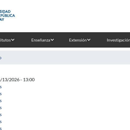
titutos
Enseñanza
Extensión
Investigació
o
4/13/2026 - 13:00
sobre Acta Directiva
s
sobre Real perturbations of complex polynomials.
s
sobre New examples of Cantor sets in S 1 that are not C 1 -minim
s
sobre Structurally stable perturbations of polynomials in the Ri
s
sobre Stability modulo singular sets.
s
sobre Regular interval Cantor sets of S 1 and minimality.
s
sobre On the minimality of locally similar Cantor sets of S 1 .
s