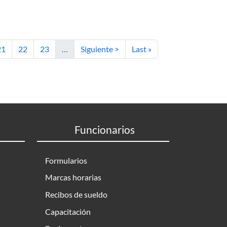
cDuff ’s conjecture.
d adaptivity.
ágina
Página
Página
Siguiente página
Última página
21
22
23
…
Siguiente >
Last »
Funcionarios
Formularios
Marcas horarias
Recibos de sueldo
Capacitación