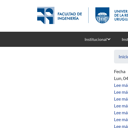
Pasar al contenido principal
Institucional
Ins
Inici
Fecha
Lun, 0
Lee má
Lee má
Lee má
Lee má
Lee má
Lee má
Lee má