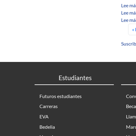
Lee má
Lee má
Lee má
P
« 
Suscrib
Estudiantes
Futuros estudiantes
Conv
Carreras
Beca
EVA
Llam
Bedelia
Marc