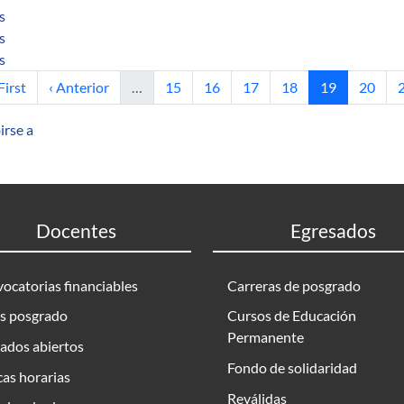
sobre C 1 stable maps: examples without saddles.
s
sobre Dynamically defined Cantor sets under the conditions of M
s
sobre Dual boundary-element method: Simple error estimator an
s
rimera página
Página anterior
Página
Página
Página
Página
Página actual
Página
P
First
‹ Anterior
…
15
16
17
18
19
20
irse a
Docentes
Egresados
ocatorias financiables
Carreras de posgrado
s posgrado
Cursos de Educación
Permanente
ados abiertos
Fondo de solidaridad
as horarias
Reválidas