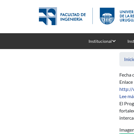
Pasar al contenido principal
Institucional
Ins
Inici
Fecha d
Enlace
http:/
Lee má
El Pro
fortale
interca
Image