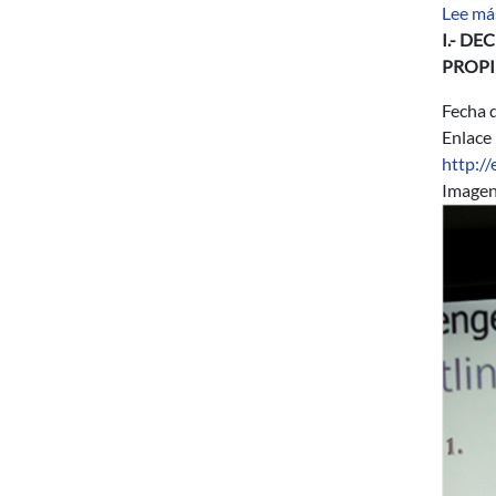
Lee má
I.- D
PROPI
Fecha d
Enlace
http:/
Image