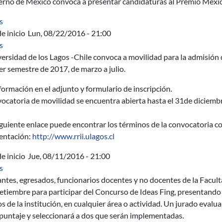
ierno de México convoca a presentar candidaturas al Premio Méxic
sobre Resource Slicing in Virtual Wireless Networks: A Survey
s
e inicio
Lun, 08/22/2016 - 21:00
sobre Movilidad estudiantes de grado 2017 Universidad de los La
s
ersidad de los Lagos -Chile convoca a movilidad para la admisión
er semestre de 2017, de marzo a julio.
ormación en el adjunto y formulario de inscripción.
ocatoria de movilidad se encuentra abierta hasta el 31de diciemb
iguiente enlace puede encontrar los términos de la convocatoria c
ntación:
http://www.rrii.ulagos.cl
e inicio
Jue, 08/11/2016 - 21:00
sobre Concurso de Ideas Fing
s
ntes, egresados, funcionarios docentes y no docentes de la Facult
etiembre para participar del Concurso de Ideas Fing, presentando 
os de la institución, en cualquier área o actividad. Un jurado evalu
puntaje y seleccionará a dos que serán implementadas.