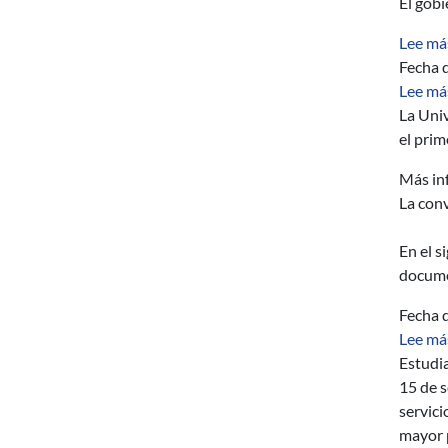
El gob
Lee má
Fecha d
Lee má
La Univ
el prim
Más inf
La conv
En el s
docume
Fecha d
Lee má
Estudia
15 de s
servici
mayor 