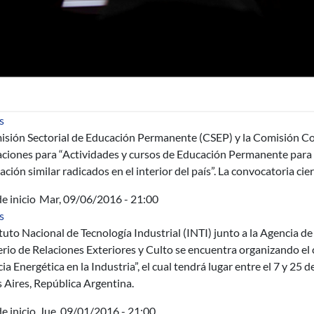
sobre Llamado a actividades y cursos de educación permanente en 
s
isión Sectorial de Educación Permanente (CSEP) y la Comisión Coo
aciones para “Actividades y cursos de Educación Permanente para 
ación similar radicados en el interior del país”. La convocatoria cier
e inicio
Mar, 09/06/2016 - 21:00
sobre INTI-JICA- Curso Gestión de la Eficiencia Energética en la 
s
ituto Nacional de Tecnología Industrial (INTI) junto a la Agencia d
rio de Relaciones Exteriores y Culto se encuentra organizando el 
cia Energética en la Industria”, el cual tendrá lugar entre el 7 y 25
 Aires, República Argentina.
e inicio
Jue, 09/01/2016 - 21:00