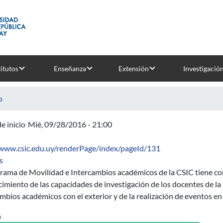
titutos
Enseñanza
Extensión
Investigació
o
e inicio
Mié, 09/28/2016 - 21:00
/www.csic.edu.uy/renderPage/index/pageId/131
sobre Quinto llamado del Programa de Movilidad e Intercambio
s
grama de Movilidad e Intercambios académicos de la CSIC tiene co
cimiento de las capacidades de investigación de los docentes de la
mbios académicos con el exterior y de la realización de eventos en 
n