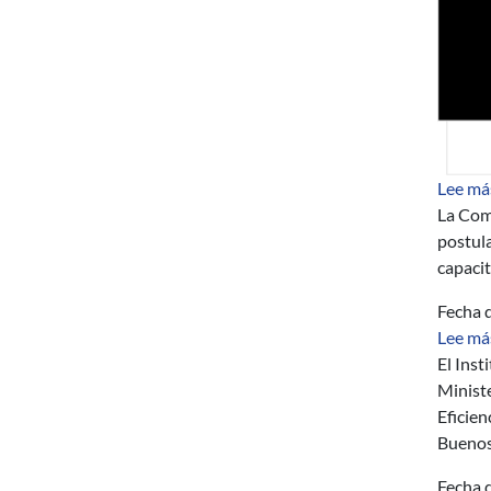
Lee má
La Com
postul
capacit
Fecha d
Lee má
El Inst
Ministe
Eficien
Buenos
Fecha d