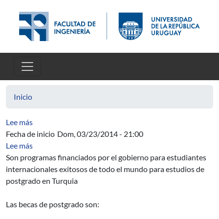
Pasar al contenido principal
Inicio
sobre Especificación de Contratos de Software con JML y
Lee más
Fecha de inicio
Dom, 03/23/2014 - 21:00
sobre Programas de becas de postgrado Türkiye
Lee más
Son programas financiados por el gobierno para estudiantes
internacionales exitosos de todo el mundo para estudios de
postgrado en Turquia
Las becas de postgrado son: