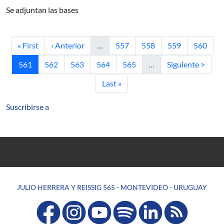
Se adjuntan las bases
Primera página
Página anterior
Página
Página
Página
Página
« First
‹ Anterior
…
557
558
559
560
Página actual
Página
Página
Página
Página
Siguiente página
561
562
563
564
565
…
Siguiente >
Última página
Last »
Suscribirse a
JULIO HERRERA Y REISSIG 565 - MONTEVIDEO - URUGUAY