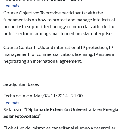
sobre Promoting Innovation: Licensing Academy in Inte
Lee más
Course Objective: To provide participants with the
fundamentals on how to protect and manage intellectual
property to support technology commercialization in the
public sector or among small to medium size enterprises.
Course Content: U.S. and international IP protection, IP
management for commercialization, licensing, IP issues in
negotiating an international agreement,
Se adjuntan bases
Fecha de inicio
Mar, 03/11/2014 - 21:00
sobre Diploma de Extensión Universitaria en Energía So
Lee más
Se lanza el
“Diploma de Extensión Universitaria en Energía
Solar Fotovoltáica”
El objetivo del mismo es capacitar al alumno a desarrollar