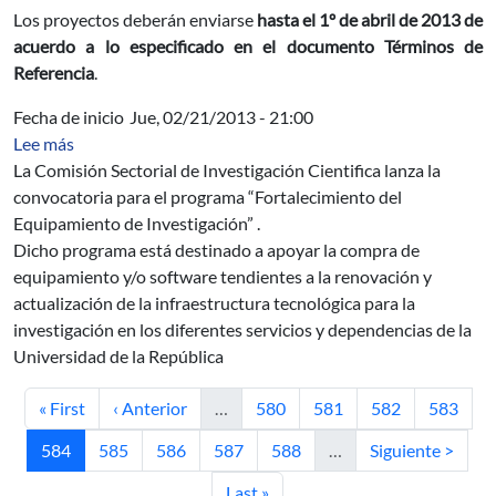
Los proyectos deberán enviarse
hasta el 1º de abril de 2013 de
acuerdo a lo especificado en el documento Términos de
Referencia
.
Fecha de inicio
Jue, 02/21/2013 - 21:00
sobre Convocatoria “Fortalecimiento del Equipamiento 
Lee más
La Comisión Sectorial de Investigación Cientifica lanza la
convocatoria para el programa “Fortalecimiento del
Equipamiento de Investigación” .
Dicho programa está destinado a apoyar la compra de
equipamiento y/o software tendientes a la renovación y
actualización de la infraestructura tecnológica para la
investigación en los diferentes servicios y dependencias de la
Universidad de la República
Primera página
Página anterior
Página
Página
Página
Página
« First
‹ Anterior
…
580
581
582
583
Página actual
Página
Página
Página
Página
Siguiente página
584
585
586
587
588
…
Siguiente >
Última página
Last »