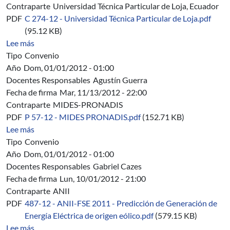
Contraparte
Universidad Técnica Particular de Loja, Ecuador
PDF
C 274-12 - Universidad Técnica Particular de Loja.pdf
(95.12 KB)
sobre C 274/12 - Convenio Marco Universidad Técnica P
Lee más
Tipo
Convenio
Año
Dom, 01/01/2012 - 01:00
Docentes Responsables
Agustín Guerra
Fecha de firma
Mar, 11/13/2012 - 22:00
Contraparte
MIDES-PRONADIS
PDF
P 57-12 - MIDES PRONADIS.pdf
(152.71 KB)
sobre P 57/12 - MIDES-PRONADIS - Ingeniería y aplicaci
Lee más
Tipo
Convenio
Año
Dom, 01/01/2012 - 01:00
Docentes Responsables
Gabriel Cazes
Fecha de firma
Lun, 10/01/2012 - 21:00
Contraparte
ANII
PDF
487-12 - ANII-FSE 2011 - Predicción de Generación de
Energía Eléctrica de origen eólico.pdf
(579.15 KB)
sobre 487/12 - ANII-FSE 2011 - Aplicación de herramient
Lee más