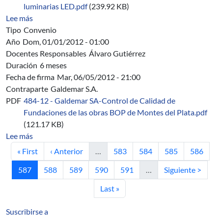
luminarias LED.pdf
(239.92 KB)
sobre 485/12 - IM-F. Arquitectura - Desarrollo de lumi
Lee más
Tipo
Convenio
Año
Dom, 01/01/2012 - 01:00
Docentes Responsables
Álvaro Gutiérrez
Duración
6 meses
Fecha de firma
Mar, 06/05/2012 - 21:00
Contraparte
Galdemar S.A.
PDF
484-12 - Galdemar SA-Control de Calidad de
Fundaciones de las obras BOP de Montes del Plata.pdf
(121.17 KB)
sobre 484/12 - Galdemar S.A. - Control de Calidad de F
Lee más
Primera página
Página anterior
Página
Página
Página
Página
« First
‹ Anterior
…
583
584
585
586
Página actual
Página
Página
Página
Página
Siguiente página
587
588
589
590
591
…
Siguiente >
Última página
Last »
Suscribirse a