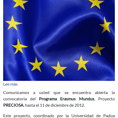
sobre Convocatoria Programa Erasmus Mundus – Pro
Lee más
Comunicamos a usted que se encuentra abierta la
convocatoria del
Programa Erasmus Mundus
, Proyecto
PRECIOSA
, hasta el 11 de diciembre de 2012.
Este proyecto, coordinado por la Universidad de Padua