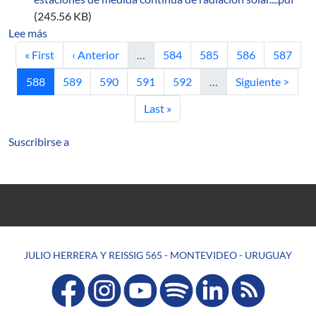
(245.56 KB)
sobre 482-12 - MIEM-DNE. Mantenimiento de la red de es
Lee más
Primera página
Página anterior
Página
Página
Página
Página
« First
‹ Anterior
…
584
585
586
587
Página actual
Página
Página
Página
Página
Siguiente página
588
589
590
591
592
…
Siguiente >
Última página
Last »
Suscribirse a
JULIO HERRERA Y REISSIG 565 - MONTEVIDEO - URUGUAY