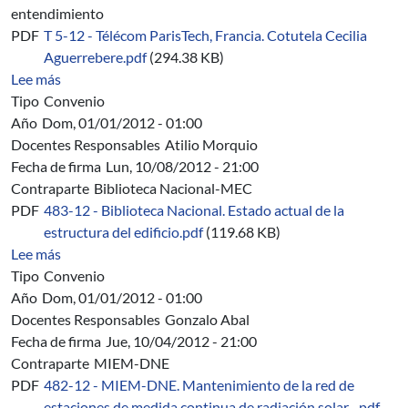
entendimiento
PDF
T 5-12 - Télécom ParisTech, Francia. Cotutela Cecilia
Aguerrebere.pdf
(294.38 KB)
sobre T 5/12 - Télécom ParisTech, Francia. Convenio de
Lee más
Tipo
Convenio
Año
Dom, 01/01/2012 - 01:00
Docentes Responsables
Atilio Morquio
Fecha de firma
Lun, 10/08/2012 - 21:00
Contraparte
Biblioteca Nacional-MEC
PDF
483-12 - Biblioteca Nacional. Estado actual de la
estructura del edificio.pdf
(119.68 KB)
sobre 483/12 - Biblioteca Nacional. Estado actual de la e
Lee más
Tipo
Convenio
Año
Dom, 01/01/2012 - 01:00
Docentes Responsables
Gonzalo Abal
Fecha de firma
Jue, 10/04/2012 - 21:00
Contraparte
MIEM-DNE
PDF
482-12 - MIEM-DNE. Mantenimiento de la red de
estaciones de medida continua de radiación solar....pdf