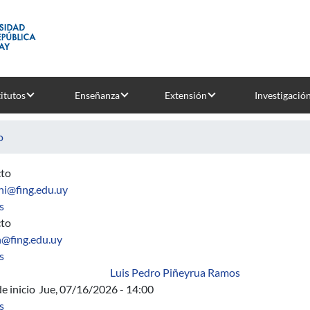
titutos
Enseñanza
Extensión
Investigació
o
to
hi@fing.edu.uy
sobre Horarios
s
to
@fing.edu.uy
sobre Comisión Distribución de Tareas
s
Luis Pedro Piñeyrua Ramos
e inicio
Jue, 07/16/2026 - 14:00
sobre Charla sobre aprendizaje automático distribuido y aplicacio
s