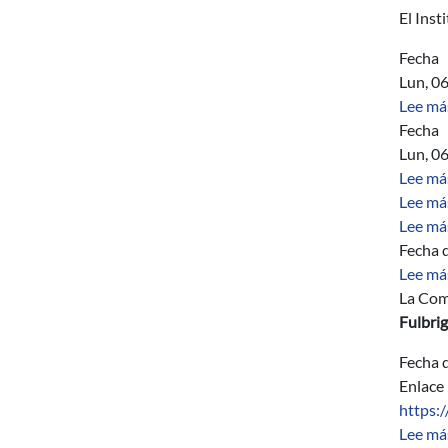
El Inst
Fecha
Lun, 0
Lee má
Fecha
Lun, 0
Lee má
Lee má
Lee má
Fecha d
Lee má
La Comi
Fulbri
Fecha d
Enlace
https:
Lee má