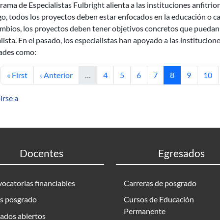
rama de Especialistas Fulbright alienta a las instituciones anfitri
, todos los proyectos deben estar enfocados en la educación o cap
mbios, los proyectos deben tener objetivos concretos que puedan al
lista. En el pasado, los especialistas han apoyado a las institucion
dades como:
Primera página
Página anterior
Página
Página
Página
Página
Página actual
Página
Pági
« First
‹ Anterior
…
4
5
6
7
8
9
10
irse a
Docentes
Egresados
ocatorias financiables
Carreras de posgrado
s posgrado
Cursos de Educación
Permanente
ados abiertos