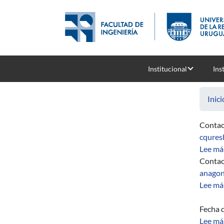
Pasar al contenido principal
Institucional
Ins
Inici
Contac
cqures
Lee má
Contac
anagon
Lee má
Fecha d
Lee má