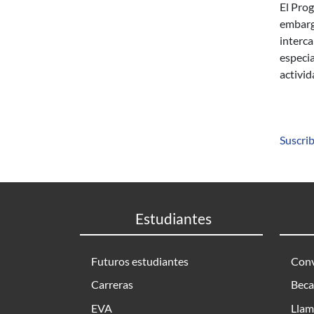
El Prog
embargo
interca
especia
activi
Suscrib
Estudiantes
Futuros estudiantes
Conv
Carreras
Beca
EVA
Llam