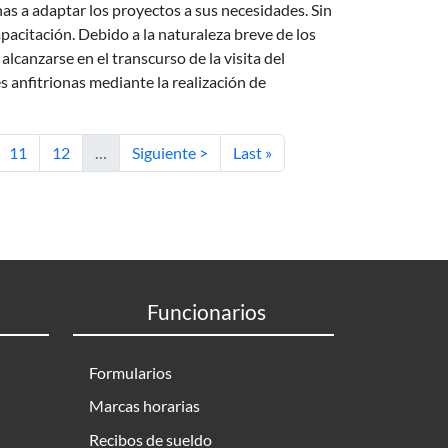
onas a adaptar los proyectos a sus necesidades. Sin
acitación. Debido a la naturaleza breve de los
canzarse en el transcurso de la visita del
es anfitrionas mediante la realización de
na
Página
Página
Siguiente página
Última página
11
12
…
Siguiente >
Last »
Funcionarios
Formularios
Marcas horarias
Recibos de sueldo