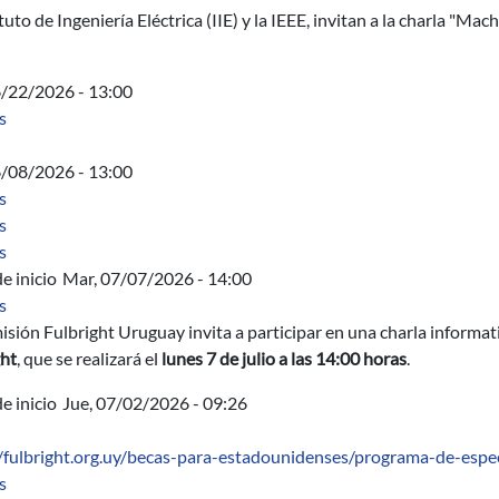
ituto de Ingeniería Eléctrica (IIE) y la IEEE, invitan a la charla "Mac
6/22/2026 - 13:00
sobre Acta Directiva
s
6/08/2026 - 13:00
sobre Acta Directiva
s
sobre Characterization of logarithmic Fekete critical configuration
s
sobre Herramientas de modelizacion y analisis
s
e inicio
Mar, 07/07/2026 - 14:00
sobre Charla informativa sobre el Programa de Especialistas Fulb
s
sión Fulbright Uruguay invita a participar en una charla informati
ght
, que se realizará el
lunes 7 de julio a las 14:00 horas
.
e inicio
Jue, 07/02/2026 - 09:26
//fulbright.org.uy/becas-para-estadounidenses/programa-de-espec
sobre Programa de Especialistas Fulbright
s