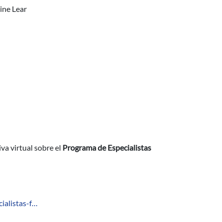
hine Lear
s of at most six points in all dimensions.
right
va virtual sobre el
Programa de Especialistas
ialistas-f…