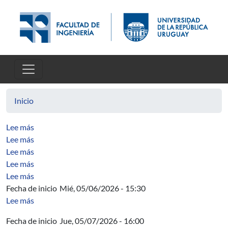
Pasar al contenido principal
Inicio
sobre The real analytic Feigenbaum-Coullet-Tresser attra
Lee más
sobre Some open problems concerning expansive syste
Lee más
sobre Simultaneous continuation of infinitely many sinks
Lee más
sobre The Pesin entropy formula for C 1 diffeomorphism
Lee más
sobre Weak pseudo-physical measures and Pesin’s entro
Lee más
Fecha de inicio
Mié, 05/06/2026 - 15:30
sobre Desde las nacientes hasta el océano Atlántico: fit
Lee más
Fecha de inicio
Jue, 05/07/2026 - 16:00