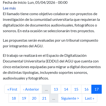
Fecha de inicio
Lun, 05/04/2026 - 00:00
sobre Digitalización de archivos de docentes y estudiant
Lee más
El llamado tiene como objetivo colaborar con proyectos de
investigación de la comunidad universitaria que requieran la
digitalización de documentos audiovisuales, fotográficos o
sonoros. En esta ocasión se seleccionarán tres proyectos.
Las propuestas serán evaluadas por un tribunal compuesto
por integrantes del AGU.
El trabajo se realizará en el Espacio de Digitalización
Documental Universitaria (EDDU) del AGU que cuenta con
cinco estaciones equipadas para migrar a digital documentos
de distintas tipologías, incluyendo soportes sonoros,
audiovisuales y fotográficos.
Primera página
Página anterior
Página
Página
Página
Página
Página 
« First
‹ Anterior
…
13
14
15
16
17
Página
Página
Página
Página
Siguiente página
Última págin
18
19
20
21
…
Siguiente >
Last »