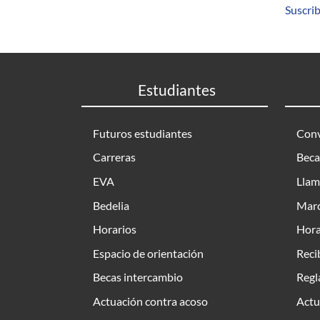
Suscrib
Estudiantes
Futuros estudiantes
Conv
Carreras
Beca
EVA
Llam
Bedelia
Marc
Horarios
Hora
Espacio de orientación
Reci
Becas intercambio
Regl
Actuación contra acoso
Actu