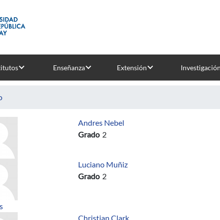
titutos
Enseñanza
Extensión
Investigació
o
Andres Nebel
Grado
2
Luciano Muñiz
Grado
2
sobre Taller para Fortalecer Habilidades Blandas
s
Christian Clark