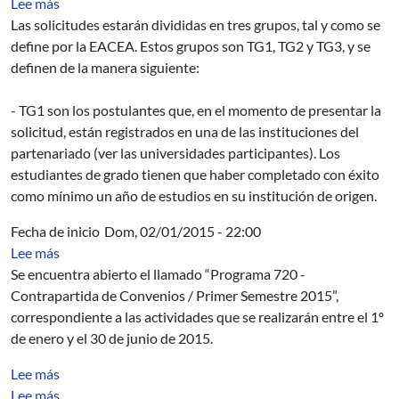
sobre Erasmus Mundus - Puedes
Lee más
Las solicitudes estarán divididas en tres grupos, tal y como se
define por la EACEA. Estos grupos son TG1, TG2 y TG3, y se
definen de la manera siguiente:
- TG1 son los postulantes que, en el momento de presentar la
solicitud, están registrados en una de las instituciones del
partenariado (ver las universidades participantes). Los
estudiantes de grado tienen que haber completado con éxito
como mínimo un año de estudios en su institución de origen.
Fecha de inicio
Dom, 02/01/2015 - 22:00
sobre Programa 720 Contrapartida de Convenios - Pri
Lee más
Se encuentra abierto el llamado “Programa 720 -
Contrapartida de Convenios / Primer Semestre 2015”,
correspondiente a las actividades que se realizarán entre el 1º
de enero y el 30 de junio de 2015.
sobre Evaluación del Uso de un Paquete de Laboratorio
Lee más
sobre Analysis of design defects injection and removal i
Lee más