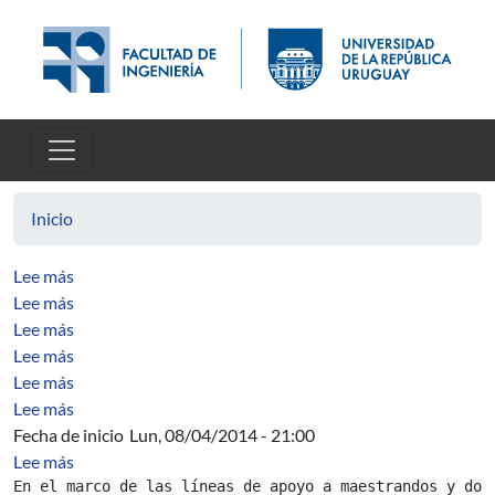
Pasar al contenido principal
Inicio
sobre Pruebas unitarias en Java: Cubrimiento de códi
Lee más
sobre Pruebas unitarias en Java: Data-Driven con Test
Lee más
sobre An analysis of code defects injection and removal
Lee más
sobre PSPdc: An Adaptation of the PSP to Incorporate V
Lee más
sobre A Cross Course Analysis of Product Quality Imp
Lee más
sobre Análisis de la calidad de datos en experimentos en
Lee más
Fecha de inicio
Lun, 08/04/2014 - 21:00
sobre Convocatoria Segunda Edición curso Asesoría para
Lee más