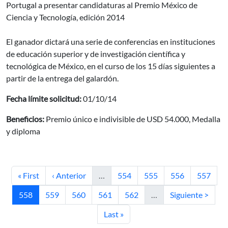
Portugal a presentar candidaturas al Premio México de
Ciencia y Tecnología, edición 2014
El ganador dictará una serie de conferencias en instituciones
de educación superior y de investigación científica y
tecnológica de México, en el curso de los 15 días siguientes a
partir de la entrega del galardón.
Fecha límite solicitud:
01/10/14
Beneficios:
Premio único e indivisible de USD 54.000, Medalla
y diploma
Primera página
Página anterior
Página
Página
Página
Página
« First
‹ Anterior
…
554
555
556
557
Página actual
Página
Página
Página
Página
Siguiente página
558
559
560
561
562
…
Siguiente >
Última página
Last »