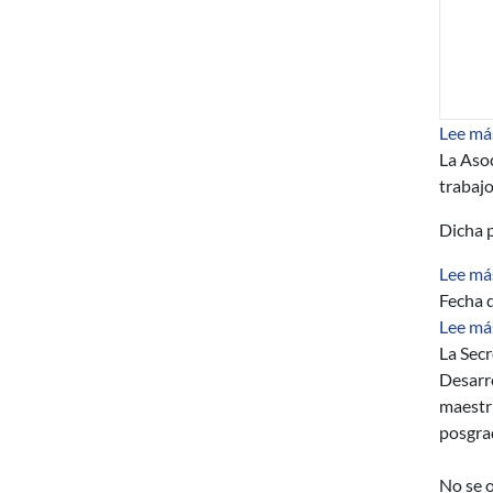
Lee má
La Aso
trabajo
Dicha p
Lee má
Fecha d
Lee má
La Secr
Desarro
maestrí
posgra
No se 