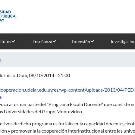
titutos
Enseñanza
Extensión
Investigació
o
e inicio
Dom, 08/10/2014 - 21:00
/cooperacion.udelar.edu.uy/es/wp-content/uploads/2013/04/PE
sobre Programa Escala Docente
s
oca a formar parte del "Programa Escala Docente" que consiste en
las Universidades del Grupo Montevideo.
etivos de dicho programa es fortalecer la capacidad docente, cientí
ión y promover la la cooperación interinstitucional entre las un