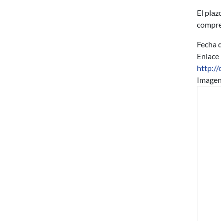
El plaz
compre
Fecha d
Enlace
http:/
Image