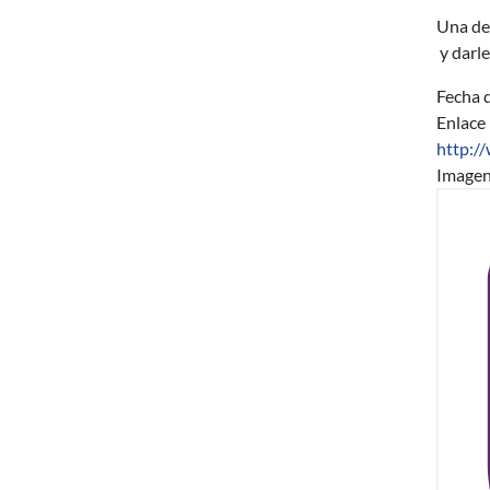
Una de 
y darle
Fecha d
Enlace
http:/
Image