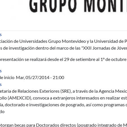
sobre XXII Jornadas de Jóvenes Investigadores Asociación de 
s
ciación de Universidades Grupo Montevideo y la Universidad de P
s de investigación dentro del marco de las "XXII Jornadas de Jóv
resentación se realizará desde el 29 de setiembre al 1º de octubre
sobre ANÁLISIS DE ESTRUCTURAS DE HORMIGÓN CONSIDE
s
e inicio
Mar, 05/27/2014 - 21:00
sobre Becas de Excelencia del Gobierno de México para extranj
s
etaría de Relaciones Exteriores (SRE), a través de la Agencia Mex
llo (AMEXCID), convoca a extranjeros interesados en realizar estu
a, doctorado e investigaciones de posgrado, así como programas de
do
otorgan becas para Doctorados directos (posgrado integrado de M