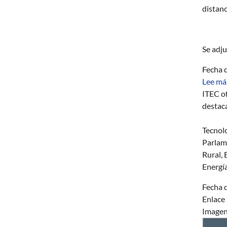
distanc
Se adju
Fecha d
Lee má
ITEC of
destaca
Tecnolo
Parlame
Rural,
Energí
Fecha d
Enlace
Image