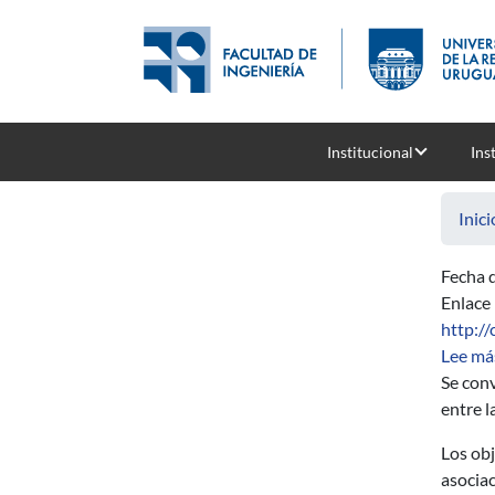
Pasar al contenido principal
Institucional
Ins
Inici
Fecha d
Enlace
http:/
Lee má
Se conv
entre 
Los obj
asociac