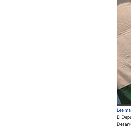
Lee má
El Depa
Desarro