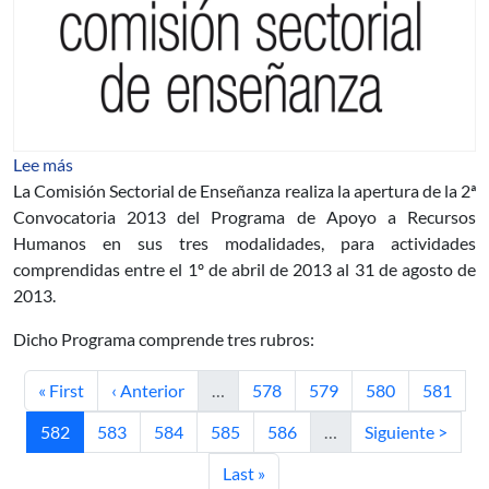
sobre Programa de Apoyo a Recursos Humanos. Segund
Lee más
La Comisión Sectorial de Enseñanza realiza la apertura de la 2ª
Convocatoria 2013 del Programa de Apoyo a Recursos
Humanos en sus tres modalidades, para actividades
comprendidas entre el 1º de abril de 2013 al 31 de agosto de
2013.
Dicho Programa comprende tres rubros:
Primera página
Página anterior
Página
Página
Página
Página
« First
‹ Anterior
…
578
579
580
581
Página actual
Página
Página
Página
Página
Siguiente página
582
583
584
585
586
…
Siguiente >
Última página
Last »