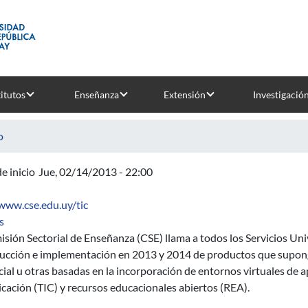
titutos
Enseñanza
Extensión
Investigació
o
e inicio
Jue, 02/14/2013 - 22:00
/www.cse.edu.uy/tic
sobre Llamado 2013-2014 - Propuestas educativas semi-presencia
s
sión Sectorial de Enseñanza (CSE) llama a todos los Servicios Uni
ducción e implementación en 2013 y 2014 de productos que supong
ial u otras basadas en la incorporación de entornos virtuales de 
ación (TIC) y recursos educacionales abiertos (REA).