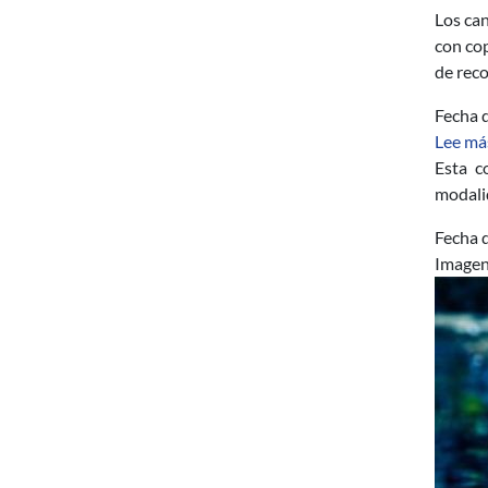
Los can
con cop
de rec
Fecha d
Lee má
Esta c
modali
Fecha d
Image