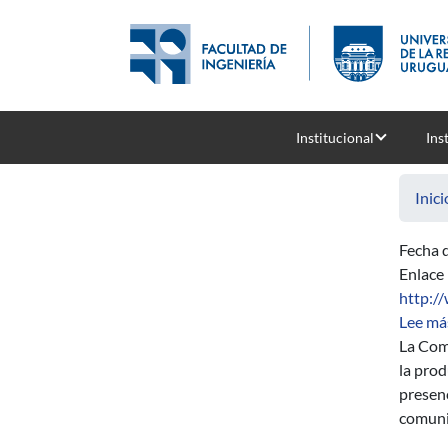
Pasar al contenido principal
Institucional
Ins
Inici
Fecha d
Enlace
http:/
Lee má
La Comi
la pro
presenc
comunic