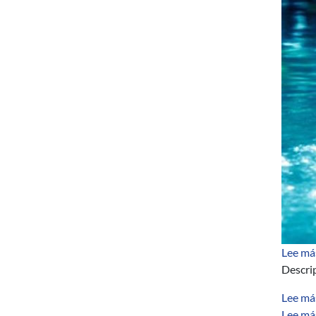
Lee má
Descri
Lee má
Lee má