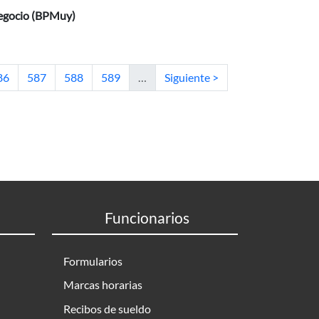
Negocio (BPMuy)
tual
ágina
Página
Página
Página
Siguiente página
86
587
588
589
…
Siguiente >
Funcionarios
Formularios
Marcas horarias
Recibos de sueldo