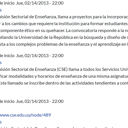
e inicio
Jue, 02/14/2013 - 22:00
sobre Llamado 2013 - Innovaciones Educativas
s
isión Sectorial de Enseñanza, llama a proyectos para la incorpor
 a los cambios que requiere la institución para formar estudiantes a
componente ético en su quehacer. La convocatoria responde a la n
ollando la Universidad de la República en la búsqueda y diseño d
ta a los complejos problemas de la enseñanza y el aprendizaje en l
e inicio
Jue, 02/14/2013 - 22:00
sobre Llamado 2013-2014 - Diversificación de modalidades y ho
s
sión Sectorial de Enseñanza (CSE) llama a todos los Servicios Uni
ificar modalidades y horarios de enseñanza de una misma asignatu
ste llamado se inscribe dentro de las actividades tendientes a con
e inicio
Jue, 02/14/2013 - 22:00
/www.cse.edu.uy/node/489
sobre Llamado 2013 - Elaboración de Manuales Didácticos
s