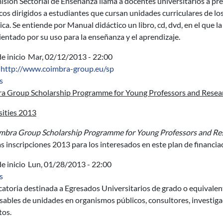
isión Sectorial de Enseñanza llama a docentes universitarios a p
cos dirigidos a estudiantes que cursan unidades curriculares de lo
ca. Se entiende por Manual didáctico un libro, cd, dvd, en el que la
ientado por su uso para la enseñanza y el aprendizaje.
e inicio
Mar, 02/12/2013 - 22:00
http://www.coimbra-group.eu/sp
sobre Coimbra Group Scholarship Programme for Young Professo
s
a Group Scholarship Programme for Young Professors and Resear
sities 2013
mbra Group Scholarship Programme for Young Professors and Rese
las inscripciones 2013 para los interesados en este plan de financi
e inicio
Lun, 01/28/2013 - 22:00
sobre Beca - Gestión por proyectos en Ámbitos Públicos.
s
toria destinada a Egresados Universitarios de grado o equivalent
sables de unidades en organismos públicos, consultores, investig
tos.