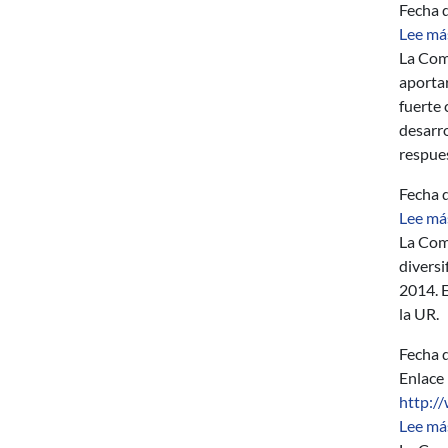
Fecha d
Lee má
La Com
aportar
fuerte 
desarr
respues
Fecha d
Lee má
La Comi
divers
2014. E
la UR.
Fecha d
Enlace
http:/
Lee má