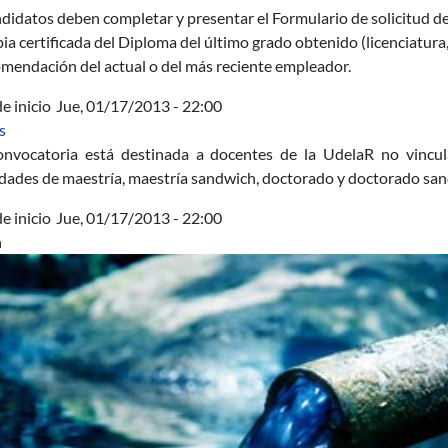
didatos deben completar y presentar el Formulario de solicitud d
ia certificada del Diploma del último grado obtenido (licenciatura
omendación del actual o del más reciente empleador.
e inicio
Jue, 01/17/2013 - 22:00
sobre Becas CAPES/UdelaR – Docentes – Proceso de Selección 
s
onvocatoria está destinada a docentes de la UdelaR no vincu
dades de maestría, maestría sandwich, doctorado y doctorado sand
e inicio
Jue, 01/17/2013 - 22:00
n