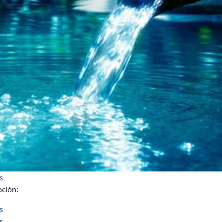
sobre Diplomado de Ingeniería para el Tratamiento de Aguas Esp
s
pción:
sobre Segundo Llamado 2020 a Actividades de Apoyo al Posgrado 
s
sobre Formulario de Satisfacción - Evento BPMuy
s