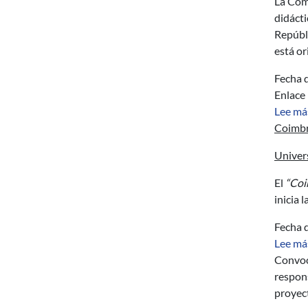
La Com
didácti
Repúbli
está or
Fecha d
Enlace
Lee má
Coimbr
Univer
El
“Coi
inicia 
Fecha d
Lee má
Convoca
respon
proyec