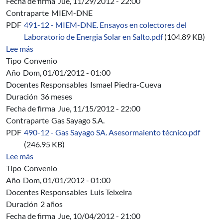
Fecha de firma
Jue, 11/29/2012 - 22:00
Contraparte
MIEM-DNE
PDF
491-12 - MIEM-DNE. Ensayos en colectores del
Laboratorio de Energia Solar en Salto.pdf
(104.89 KB)
sobre 491/12 - MIEM-DNE. Ensayos térmicos de eficiencia
Lee más
Tipo
Convenio
Año
Dom, 01/01/2012 - 01:00
Docentes Responsables
Ismael Piedra-Cueva
Duración
36 meses
Fecha de firma
Jue, 11/15/2012 - 22:00
Contraparte
Gas Sayago S.A.
PDF
490-12 - Gas Sayago SA. Asesormaiento técnico.pdf
(246.95 KB)
sobre 490/12 - Gas Sayago S.A. - Convenio de Asesoram
Lee más
Tipo
Convenio
Año
Dom, 01/01/2012 - 01:00
Docentes Responsables
Luis Teixeira
Duración
2 años
Fecha de firma
Jue, 10/04/2012 - 21:00