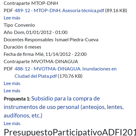
Contraparte
MTOP-DNH
PDF
489-12 - MTOP-DNH. Asesoría técnica.pdf
(89.16 KB)
sobre 489/12 - MTOP-DNH. Convenio Específico de Ase
Lee más
Tipo
Convenio
Año
Dom, 01/01/2012 - 01:00
Docentes Responsables
Ismael Piedra-Cueva
Duración
6 meses
Fecha de firma
Mié, 11/14/2012 - 22:00
Contraparte
MVOTMA-DINAGUA
PDF
488-12 - MVOTMA-DINAGUA. Inundaciones en
Ciudad del Plata.pdf
(170.76 KB)
sobre 488/12 - MVOTMA-DINAGUA. Estudio de inundac
Lee más
sobre Presupuesto Participativo ADFI 2012
Lee más
Subsidio para la compra de
Propuesta 1:
instrumentos de uso personal (anteojos, lentes,
audífonos, etc.)
sobre Presupuesto Participativo ADFI 2012
Lee más
PresupuestoParticipativoADFI20