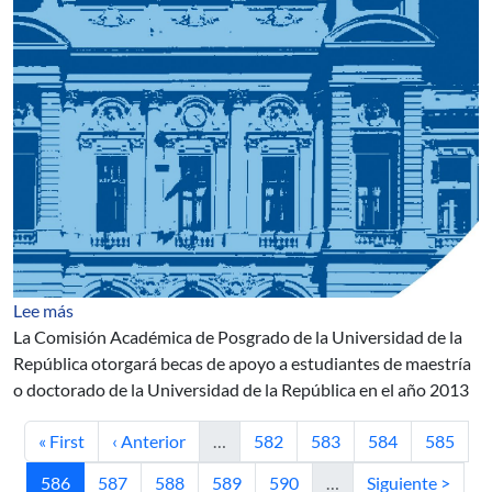
sobre Becas de Apoyo a Posgrados
Lee más
La Comisión Académica de Posgrado de la Universidad de la
República otorgará becas de apoyo a estudiantes de maestría
o doctorado de la Universidad de la República en el año 2013
Primera página
Página anterior
Página
Página
Página
Página
« First
‹ Anterior
…
582
583
584
585
Página actual
Página
Página
Página
Página
Siguiente página
586
587
588
589
590
…
Siguiente >