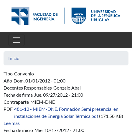
Pasar al contenido principal
Inicio
Tipo
Convenio
Año
Dom, 01/01/2012 - 01:00
Docentes Responsables
Gonzalo Abal
Fecha de firma
Jue, 09/27/2012 - 21:00
Contraparte
MIEM-DNE
PDF
481-12 - MIEM-DNE. Formación Semi presencial en
instalaciones de Energía Solar Térmica.pdf
(171.58 KB)
sobre 481-12 - MIEM-DNE. Formación Semi presencial en
Lee más
Fecha de inicio
Mié, 10/17/2012 - 21:00