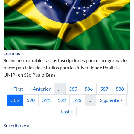
sobre Brazil: economic outlook, business and employme
Lee más
Se encuentran abiertas las inscripciones para el programa de
becas parciales de estudios para la Universidade Paulista –
UNIP- en São Paulo, Brasil
Primera página
Página anterior
Página
Página
Página
Página
« First
‹ Anterior
…
585
586
587
588
Página actual
Página
Página
Página
Página
Siguiente página
589
590
591
592
593
…
Siguiente >
Última página
Last »
Suscribirse a