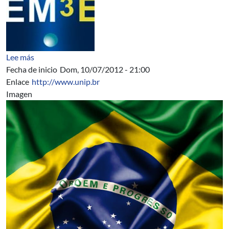
sobre EM3E Erasmus Mundus Master en Ingeniería de
Lee más
Fecha de inicio
Dom, 10/07/2012 - 21:00
Enlace
http://www.unip.br
Imagen