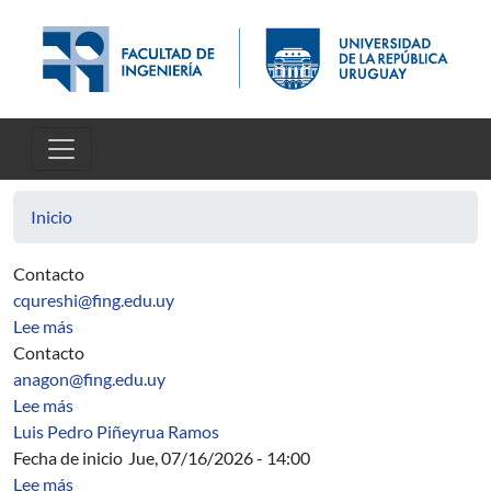
Pasar al contenido principal
Inicio
Contacto
cqureshi@fing.edu.uy
sobre Horarios
Lee más
Contacto
anagon@fing.edu.uy
sobre Comisión Distribución de Tareas
Lee más
Luis Pedro Piñeyrua Ramos
Fecha de inicio
Jue, 07/16/2026 - 14:00
sobre Charla sobre aprendizaje automático distribuido y 
Lee más