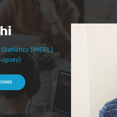
hi
Statistics (IMERL)
Uruguay)
CHING