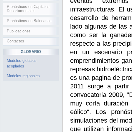
eventos extremos
Pronósticos en Capitales
infraestructuras. El 
Departamentales
desarrollo de herram
Pronósticos en Balnearios
lado algunas de las 
Publicaciones
como ser la ganader
Contactos
respecto a las precip
en un escenario pr
GLOSARIO
emprendimientos gan
Modelos globales
acoplados
represas hidroeléctric
Modelos regionales
es una pagina de pro
2011 surge a partir
convocatoria 2009, "D
muy corta duración 
eólico". Los pronós
simulaciones del mo
que utilizan informa