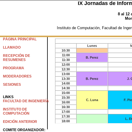
IX Jornadas de Inform
8 al 12
Mon
Instituto de Computación
,
Facultad de Ingen
PÁGINA PRINCIPAL
Lunes
M
LLAMADO
10:30
11:00
RECEPCIÓN DE
B. Perez
RESUMENES
11:30
12:00
PROGRAMA
12:30
13:00
MODERADORES
13:30
B. Perez
J.
14:00
SESIONES
14:30
15:00
LINKS
15:30
C. Luna
F. Pi
FACULTAD DE INGENIERÍA
16:00
16:30
INSTITUTO DE
17:00
COMPUTACIÓN
17:30
L. E
18:00
EDICIÓN ANTERIOR
COMITE ORGANIZADOR: