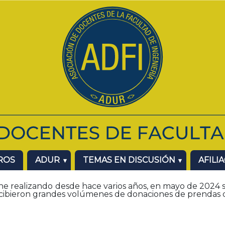
ROS
ADUR
TEMAS EN DISCUSIÓN
AFILI
ne realizando desde hace varios años, en mayo de 2024 s
cibieron grandes volúmenes de donaciones de prendas d