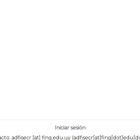
Iniciar sesión
acto:
adfisecr
[at]
fing.edu.uy
(adfisecr[at]fing[dot]edu[d