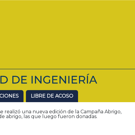
ACIONES
LIBRE DE ACOSO
e realizó una nueva edición de la Campaña Abrigo,
e abrigo, las que luego fueron donadas.