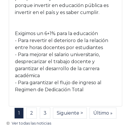
porque invertir en educación pública es
invertir en el país y es saber cumplir.
Exigimos un 6+1% para la educación
- Para revertir el deterioro de la relación
entre horas docentes por estudiantes
- Para mejorar el salario universitario,
desprecarizar el trabajo docente y
garantizar el desarrollo de la carrera
académica
- Para garantizar el flujo de ingreso al
Regimen de Dedicación Total
Paginación
Página actual
1
Página
2
Página
3
Siguiente página
Siguiente >
Última página
Último »
Ver todas las noticias