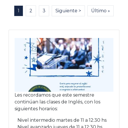
Paginación
Página actual
1
Página
2
Página
3
Siguiente página
Siguiente >
Última página
Último »
Les recordamos que este semestre
continúan las clases de Inglés, con los
siguientes horarios:
Nivel intermedio martes de 11 a 12:30 hs
Nivel avanzado jueves de 11 a 12:30 hs