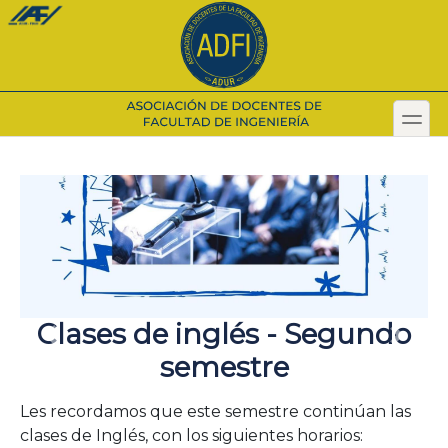
Pasar
al
contenido
principal
toggl
Secondary menu
Clases de inglés - Segundo
Previous
Sigui
semestre
Les recordamos que este semestre continúan las
clases de Inglés, con los siguientes horarios: