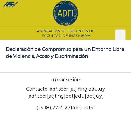
Pasar
al
contenido
principal
toggl
Secondary menu
Declaración de Compromiso para un Entorno Libre
de Violencia, Acoso y Discriminación
Iniciar sesión
Contacto:
adfisecr
[at]
fing.edu.uy
(adfisecr[at]fing[dot]edu[dot]uy)
(+598) 2714-2714 int 10161