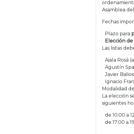
ordenamient
Asamblea del
Fechas impor
Plazo para
p
Elección de
Las listas de
Aiala Rosá (
a
Agustín Spal
Javier Balios
Ignacio Fran
Modalidad de 
La elección s
siguientes hor
de 10:00 a 1
de 17:00 a 1