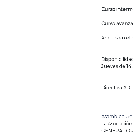
Curso interme
Curso avanzad
Ambos en el 
Disponibilida
Jueves de 14 a
Directiva ADF
Asamblea Gene
La Asociació
GENERAL ORDI