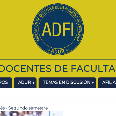
ROS
ADUR
TEMAS EN DISCUSIÓN
AFILI
glés - Segundo semestre