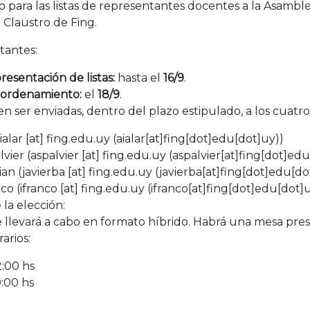
o
para las listas de representantes docentes a la
Asamble
 Claustro de Fing
.
tantes
:
resentación de listas
:
hasta el
16/9
.
 ordenamiento:
el
18/9
.
ben ser enviadas, dentro del plazo estipulado, a los cuatro
ialar
[at]
fing.edu.uy
(aialar[at]fing[dot]edu[dot]uy)
)
vier (
aspalvier
[at]
fing.edu.uy
(aspalvier[at]fing[dot]ed
ian (
javierba
[at]
fing.edu.uy
(javierba[at]fing[dot]edu[do
co (
ifranco
[at]
fing.edu.uy
(ifranco[at]fing[dot]edu[dot]
la elección:
e llevará a cabo en formato híbrido. Habrá una mesa presenc
arios:
2:00 hs
9:00 hs