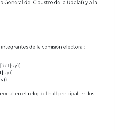
a General del Claustro de la UdelaR
y a la
 integrantes de la comisión electoral:
u[dot]uy)
)
t]uy)
)
uy)
)
ial en el reloj del hall principal, en los