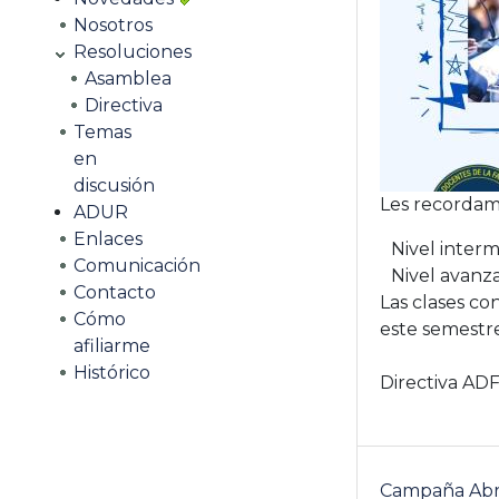
Nosotros
Resoluciones
Asamblea
Directiva
Temas
en
discusión
Les recordamo
ADUR
Enlaces
Nivel interm
Comunicación
Nivel avanza
Contacto
Las clases c
Cómo
este semestr
afiliarme
Histórico
Directiva ADF
Campaña Abr