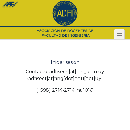
Pasar
al
contenido
principal
toggl
Secondary menu
Iniciar sesión
Contacto:
adfisecr
[at]
fing.edu.uy
(adfisecr[at]fing[dot]edu[dot]uy)
(+598) 2714-2714 int 10161