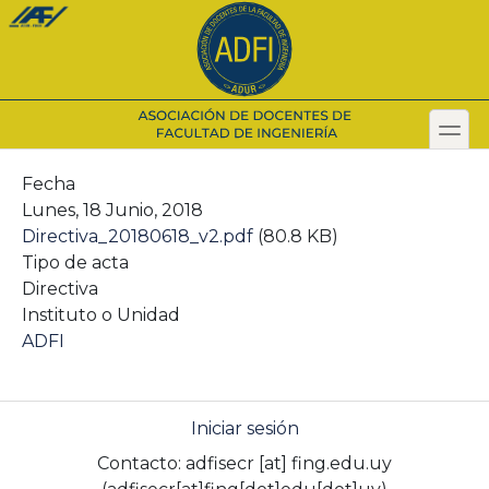
Pasar
al
contenido
principal
toggl
Secondary menu
Fecha
Lunes, 18 Junio, 2018
Directiva_20180618_v2.pdf
(80.8 KB)
Tipo de acta
Directiva
Instituto o Unidad
ADFI
Iniciar sesión
Contacto:
adfisecr
[at]
fing.edu.uy