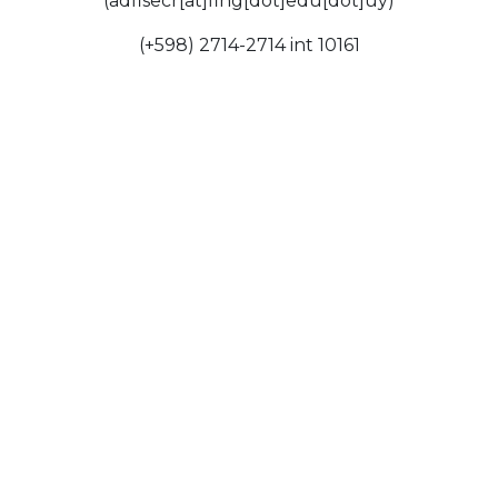
(adfisecr[at]fing[dot]edu[dot]uy)
(+598) 2714-2714 int 10161