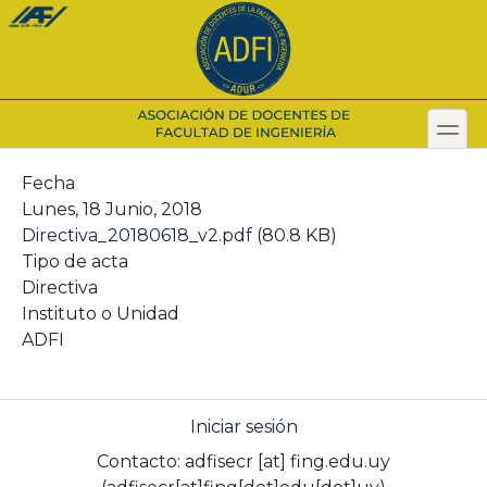
Pasar
al
contenido
principal
toggl
Secondary menu
Fecha
Lunes, 18 Junio, 2018
Directiva_20180618_v2.pdf
(80.8 KB)
Tipo de acta
Directiva
Instituto o Unidad
ADFI
Iniciar sesión
Contacto:
adfisecr
[at]
fing.edu.uy