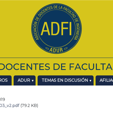
ROS
ADUR
TEMAS EN DISCUSIÓN
AFILI
019
603_v2.pdf
(79.2 KB)