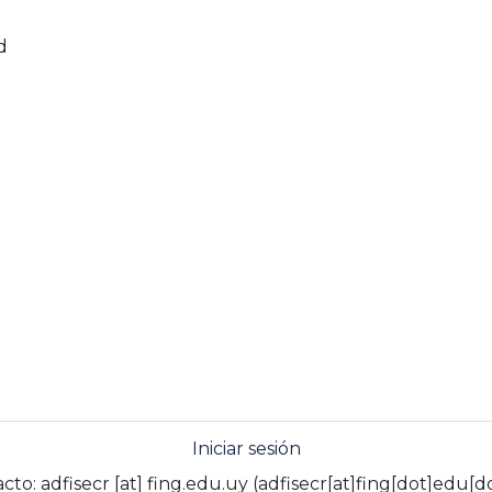
d
Iniciar sesión
acto:
adfisecr
[at]
fing.edu.uy
(adfisecr[at]fing[dot]edu[d