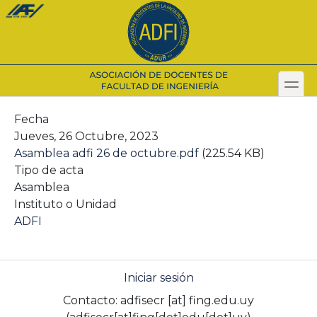
Pasar
al
contenido
principal
toggl
Secondary menu
Fecha
Jueves, 26 Octubre, 2023
Asamblea adfi 26 de octubre.pdf
(225.54 KB)
Tipo de acta
Asamblea
Instituto o Unidad
ADFI
Iniciar sesión
Contacto:
adfisecr
[at]
fing.edu.uy