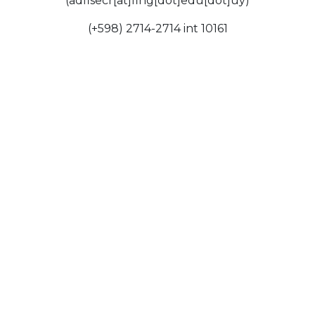
(adfisecr[at]fing[dot]edu[dot]uy)
(+598) 2714-2714 int 10161