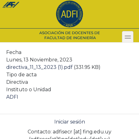
Pasar
al
contenido
principal
toggl
Secondary menu
Fecha
Lunes, 13 Noviembre, 2023
directiva_11_13_2023 (1).pdf
(331.95 KB)
Tipo de acta
Directiva
Instituto o Unidad
ADFI
Iniciar sesión
Contacto:
adfisecr
[at]
fing.edu.uy