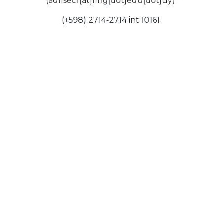
(adfisecr[at]fing[dot]edu[dot]uy)
(+598) 2714-2714 int 10161